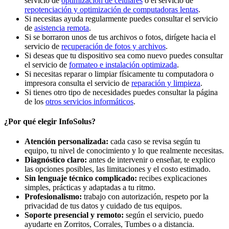
servicio de
optimización de celulares
o el servicio de
repotenciación y optimización de computadoras lentas
.
Si necesitas ayuda regularmente puedes consultar el servicio
de
asistencia remota
.
Si se borraron unos de tus archivos o fotos, dirígete hacia el
servicio de
recuperación de fotos y archivos
.
Si deseas que tu dispositivo sea como nuevo puedes consultar
el servicio de
formateo e instalación optimizada
.
Si necesitas reparar o limpiar físicamente tu computadora o
impresora consulta el servicio de
reparación y limpieza
.
Si tienes otro tipo de necesidades puedes consultar la página
de los
otros servicios informáticos
.
¿Por qué elegir InfoSolus?
Atención personalizada:
cada caso se revisa según tu
equipo, tu nivel de conocimiento y lo que realmente necesitas.
Diagnóstico claro:
antes de intervenir o enseñar, te explico
las opciones posibles, las limitaciones y el costo estimado.
Sin lenguaje técnico complicado:
recibes explicaciones
simples, prácticas y adaptadas a tu ritmo.
Profesionalismo:
trabajo con autorización, respeto por la
privacidad de tus datos y cuidado de tus equipos.
Soporte presencial y remoto:
según el servicio, puedo
ayudarte en Zorritos, Corrales, Tumbes o a distancia.