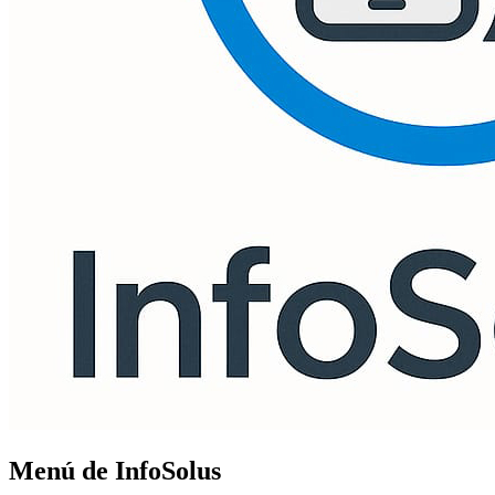
Menú de InfoSolus