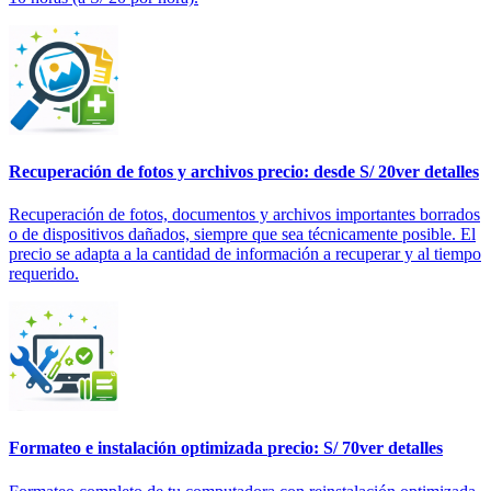
Recuperación de fotos y archivos
precio: desde S/ 20
ver detalles
Recuperación de fotos, documentos y archivos importantes borrados
o de dispositivos dañados, siempre que sea técnicamente posible. El
precio se adapta a la cantidad de información a recuperar y al tiempo
requerido.
Formateo e instalación optimizada
precio: S/ 70
ver detalles